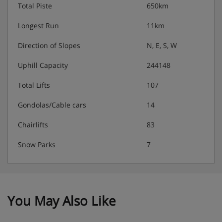
Total Piste
650km
Longest Run
11km
Direction of Slopes
N, E, S, W
Uphill Capacity
244148
Total Lifts
107
Gondolas/Cable cars
14
Chairlifts
83
Snow Parks
7
You May Also Like