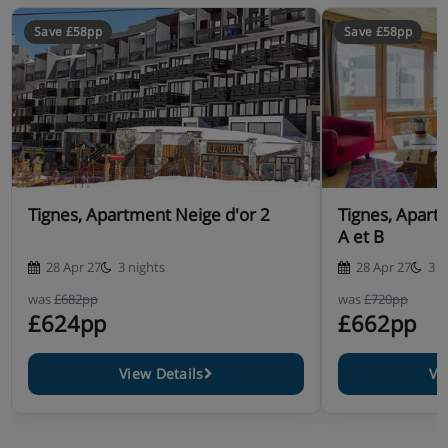
Save £58pp
Save £58pp
Tignes, Apartment Neige d'or 2
Tignes, Apart
A et B
28 Apr 27
3 nights
28 Apr 27
3 n
was
£682pp
was
£720pp
£624pp
£662pp
View Details
Vi