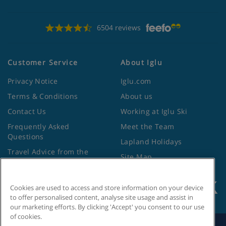
6504 reviews
Customer Service
About Iglu
Privacy Notice
Iglu.com
Terms & Conditions
About us
Contact Us
Working at Iglu Ski
Frequently Asked
Meet the Team
Questions
Lapland Holidays
Travel Advice from the
Site Map
Foreign Office
Cookies are used to access and store information on your device
to offer personalised content, analyse site usage and assist in
our marketing efforts. By clicking 'Accept' you consent to our use
of cookies.