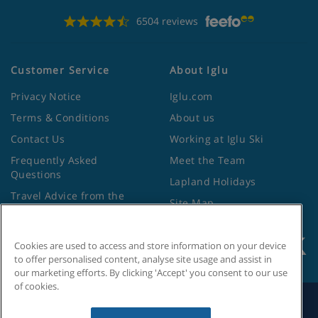
6504 reviews
Customer Service
About Iglu
Privacy Notice
Iglu.com
Terms & Conditions
About us
Contact Us
Working at Iglu Ski
Frequently Asked
Meet the Team
Questions
Lapland Holidays
Travel Advice from the
Site Map
Foreign Office
Cookies are used to access and store information on your device
to offer personalised content, analyse site usage and assist in
our marketing efforts. By clicking 'Accept' you consent to our use
of cookies.
Search by Holiday ID