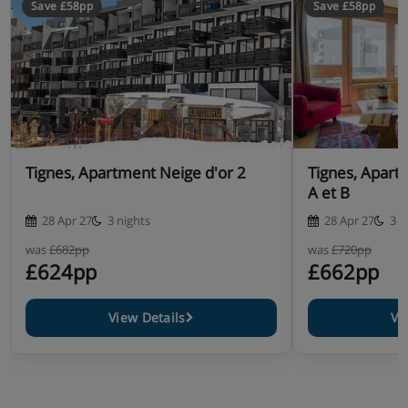
Save £58pp
Save £58pp
Tignes, Apartment Neige d'or 2
Tignes, Apart
A et B
28 Apr 27
3 nights
28 Apr 27
3 n
was
£682pp
was
£720pp
£624pp
£662pp
View Details
Vi