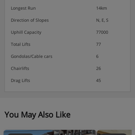
Longest Run
14km
Direction of Slopes
N, E, S
Uphill Capacity
77000
Total Lifts
77
Gondolas/Cable cars
6
Chairlifts
26
Drag Lifts
45
You May Also Like